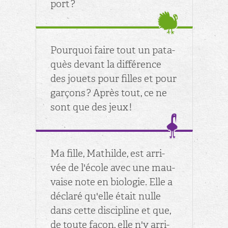
port ?
Pour­quoi faire tout un pa­ta­
quès de­vant la dif­fé­rence
des jouets pour filles et pour
gar­çons ? Après tout, ce ne
sont que des jeux !
Ma fille, Ma­thilde, est ar­ri­
vée de l'école avec une mau­
vaise note en bio­lo­gie. Elle a
dé­claré qu'elle était nulle
dans cette dis­ci­pline et que,
de toute façon, elle n'y ar­ri­