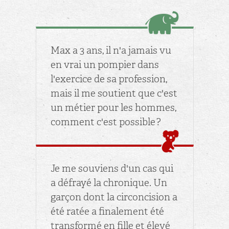
Max a 3 ans, il n'a ja­mais vu
en vrai un pom­pier dans
l'exer­cice de sa pro­fes­sion,
mais il me sou­tient que c'est
un mé­tier pour les hommes,
com­ment c'est pos­sible ?
Je me sou­viens d'un cas qui
a dé­frayé la chro­nique. Un
gar­çon dont la cir­con­ci­sion a
été ratée a fi­na­le­ment été
trans­formé en fille et élevé