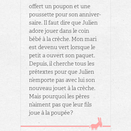
of­fert un pou­pon et une
pous­sette pour son an­ni­ver­
saire. Il faut dire que Ju­lien
adore jouer dans le coin
bébé à la crèche. Mon mari
est de­venu vert lorsque le
petit a ou­vert son pa­quet.
De­puis, il cherche tous les
pré­textes pour que Ju­lien
n’em­porte pas avec lui son
nou­veau jouet à la crèche.
Mais pour­quoi les pères
n’aiment pas que leur fils
joue à la pou­pée ?