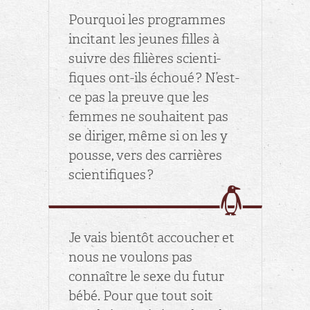
Pour­quoi les pro­grammes
in­ci­tant les jeunes filles à
suivre des fi­lières scien­ti­
fiques ont-ils échoué ? N’est-
ce pas la preuve que les
femmes ne sou­haitent pas
se di­ri­ger, même si on les y
pousse, vers des car­rières
scien­ti­fiques ?
Je vais bien­tôt ac­cou­cher et
nous ne vou­lons pas
connaître le sexe du futur
bébé. Pour que tout soit