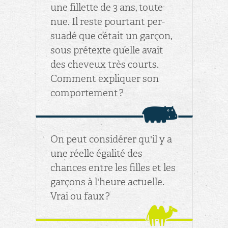
une fillette de 3 ans, toute
nue. Il reste pour­tant per­
suadé que c’était un gar­çon,
sous pré­texte qu’elle avait
des che­veux très courts.
Com­ment ex­pli­quer son
com­por­te­ment ?
On peut consi­dé­rer qu'il y a
une réelle éga­lité des
chances entre les filles et les
gar­çons à l'heure ac­tuelle.
Vrai ou faux ?