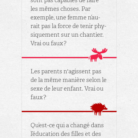
sont pas ca­pables de faire
les mêmes choses. Par
exemple, une femme n’au­
rait pas la force de tenir phy­
si­que­ment sur un chan­tier.
Vrai ou faux ?
Les pa­rents n'agissent pas
de la même ma­nière selon le
sexe de leur en­fant. Vrai ou
faux ?
Qu’est-ce qui a changé dans
l’édu­ca­tion des filles et des