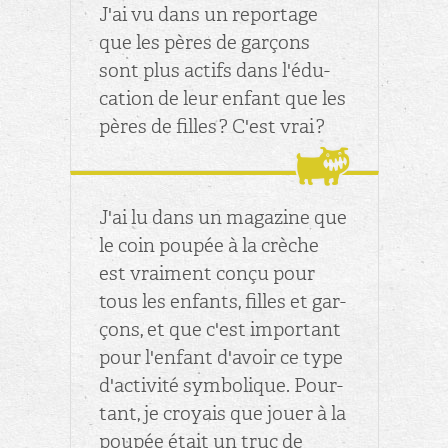
J'ai vu dans un re­por­tage
que les pères de gar­çons
sont plus ac­tifs dans l'édu­
ca­tion de leur en­fant que les
pères de filles ? C'est vrai ?
J'ai lu dans un ma­ga­zine que
le coin pou­pée à la crèche
est vrai­ment conçu pour
tous les en­fants, filles et gar­
çons, et que c'est im­por­tant
pour l'en­fant d'avoir ce type
d'ac­ti­vité sym­bo­lique. Pour­
tant, je croyais que jouer à la
pou­pée était un truc de