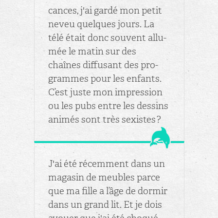
cances, j'ai gardé mon petit
neveu quelques jours. La
télé était donc sou­vent al­lu­
mée le matin sur des
chaînes dif­fu­sant des pro­
grammes pour les en­fants.
C’est juste mon im­pres­sion
ou les pubs entre les des­sins
ani­més sont très sexistes ?
J'ai été ré­cem­ment dans un
ma­ga­sin de meubles parce
que ma fille a l’âge de dor­mir
dans un grand lit. Et je dois