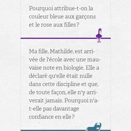
Pour­quoi at­tri­bue-t-on la
cou­leur bleue aux gar­çons
et le rose aux filles ?
Ma fille, Ma­thilde, est ar­ri­
vée de l'école avec une mau­
vaise note en bio­lo­gie. Elle a
dé­claré qu'elle était nulle
dans cette dis­ci­pline et que,
de toute façon, elle n'y ar­ri­
ve­rait ja­mais. Pour­quoi n'a-
t-elle pas da­van­tage
confiance en elle ?