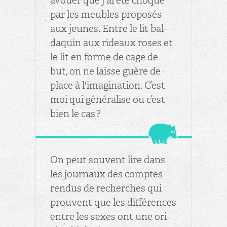
avouer que j'ai été cho­qué
par les meubles pro­po­sés
aux jeunes. Entre le lit bal­
da­quin aux ri­deaux roses et
le lit en forme de cage de
but, on ne laisse guère de
place à l'ima­gi­na­tion. C’est
moi qui gé­né­ra­lise ou c’est
bien le cas ?
On peut sou­vent lire dans
les jour­naux des comptes
ren­dus de re­cherches qui
prouvent que les dif­fé­rences
entre les sexes ont une ori­