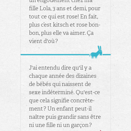
un en­goue­ment chez ma
fille Lola, 3 ans et demi, pour
tout ce qui est rose! En fait,
plus c’est kitsch et rose bon­
bon, plus elle va aimer. Ça
vient d'où ?
J'ai en­tendu dire qu'il y a
chaque année des di­zaines
de bébés qui naissent de
sexe in­dé­ter­miné. Qu'est-ce
que cela si­gni­fie concrè­te­
ment ? Un en­fant peut-il
naître puis gran­dir sans être
ni une fille ni un gar­çon ?