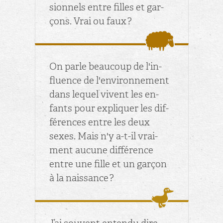
sion­nels entre filles et gar­
çons. Vrai ou faux ?
On parle beau­coup de l'in­
fluence de l'en­vi­ron­ne­ment
dans le­quel vivent les en­
fants pour ex­pli­quer les dif­
fé­rences entre les deux
sexes. Mais n'y a-t-il vrai­
ment au­cune dif­fé­rence
entre une fille et un gar­çon
à la nais­sance ?