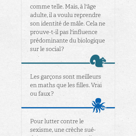
comme telle. Mais, à l'âge
adulte, il a voulu re­prendre
son iden­tité de mâle. Cela ne
prouve-t-il pas l'in­fluence
pré­do­mi­nante du bio­lo­gique
sur le so­cial ?
Les gar­çons sont meilleurs
en maths que les filles. Vrai
ou faux ?
Pour lut­ter contre le
sexisme, une crèche sué­