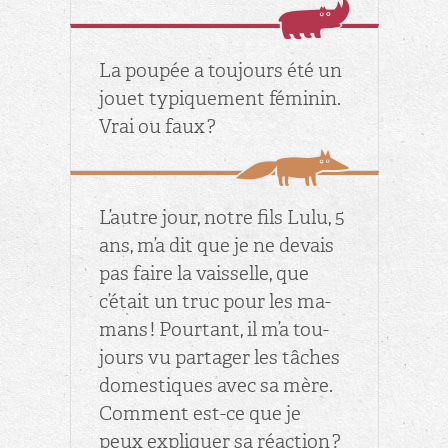
La pou­pée a tou­jours été un
jouet ty­pi­que­ment fé­mi­nin.
Vrai ou faux ?
L’autre jour, notre fils Lulu, 5
ans, m’a dit que je ne de­vais
pas faire la vais­selle, que
c’était un truc pour les ma­
mans ! Pour­tant, il m’a tou­
jours vu par­ta­ger les tâches
do­mes­tiques avec sa mère.
Com­ment est-ce que je
peux ex­pli­quer sa ré­ac­tion ?