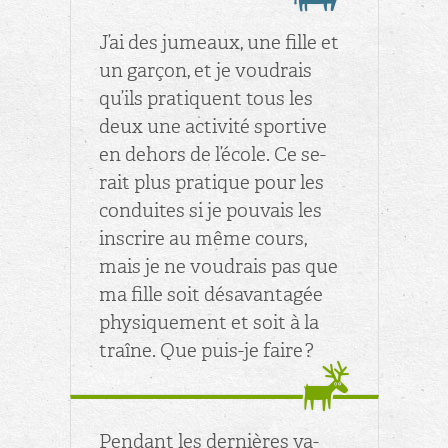
J’ai des ju­meaux, une fille et
un gar­çon, et je vou­drais
qu’ils pra­tiquent tous les
deux une ac­ti­vité spor­tive
en de­hors de l’école. Ce se­
rait plus pra­tique pour les
conduites si je pou­vais les
ins­crire au même cours,
mais je ne vou­drais pas que
ma fille soit désa­van­ta­gée
phy­si­que­ment et soit à la
traîne. Que puis-je faire ?
Pen­dant les der­nières va­