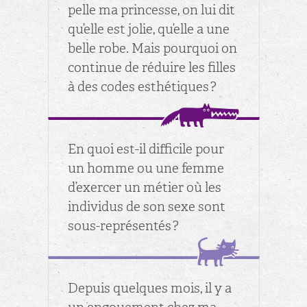
pelle ma prin­cesse, on lui dit
qu’elle est jolie, qu’elle a une
belle robe. Mais pour­quoi on
conti­nue de ré­duire les filles
à des codes es­thé­tiques ?
En quoi est-il dif­fi­cile pour
un homme ou une femme
d’exer­cer un mé­tier où les
in­di­vi­dus de son sexe sont
sous-re­pré­sen­tés ?
De­puis quelques mois, il y a