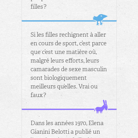
filles ?
Si les filles re­chignent à aller
en cours de sport, c’est parce
que c’est une ma­tière où,
mal­gré leurs ef­forts, leurs
ca­ma­rades de sexe mas­cu­lin
sont bio­lo­gi­que­ment
meilleurs qu’elles. Vrai ou
faux ?
Dans les an­nées 1970, Elena
Gia­nini Be­lotti a pu­blié un