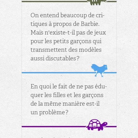
On en­tend beau­coup de cri­
tiques à pro­pos de Bar­bie.
Mais n'existe-t-il pas de jeux
pour les pe­tits gar­çons qui
trans­mettent des mo­dèles
aussi dis­cu­tables ?
En quoi le fait de ne pas édu­
quer les filles et les gar­çons
de la même ma­nière est-il
un pro­blème ?