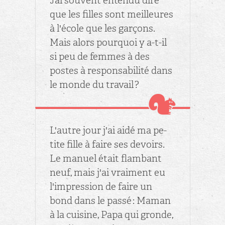
J’ai sou­vent en­tendu dire
que les filles sont meilleures
à l'école que les gar­çons.
Mais alors pour­quoi y a-t-il
si peu de femmes à des
postes à res­pon­sa­bi­lité dans
le monde du tra­vail ?
L'autre jour j'ai aidé ma pe­
tite fille à faire ses de­voirs.
Le ma­nuel était flam­bant
neuf, mais j'ai vrai­ment eu
l'im­pres­sion de faire un
bond dans le passé : Maman
à la cui­sine, Papa qui gronde,