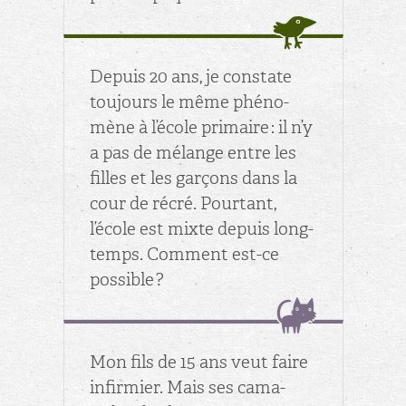
De­puis 20 ans, je constate
tou­jours le même phé­no­
mène à l’école pri­maire : il n’y
a pas de mé­lange entre les
filles et les gar­çons dans la
cour de récré. Pour­tant,
l’école est mixte de­puis long­
temps. Com­ment est-ce
pos­sible ?
Mon fils de 15 ans veut faire
in­fir­mier. Mais ses ca­ma­