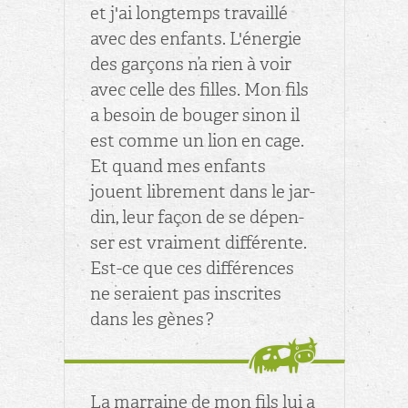
et j'ai long­temps tra­vaillé
avec des en­fants. L'éner­gie
des gar­çons n’a rien à voir
avec celle des filles. Mon fils
a be­soin de bou­ger sinon il
est comme un lion en cage.
Et quand mes en­fants
jouent li­bre­ment dans le jar­
din, leur façon de se dé­pen­
ser est vrai­ment dif­fé­rente.
Est-ce que ces dif­fé­rences
ne se­raient pas ins­crites
dans les gènes ?
La mar­raine de mon fils lui a