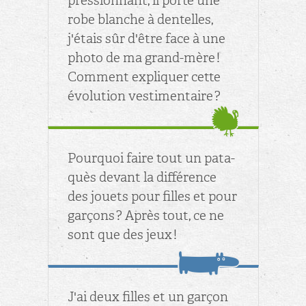
pres­sion­nant, il porte une
robe blanche à den­telles,
j'étais sûr d'être face à une
photo de ma grand-mère !
Com­ment ex­pli­quer cette
évo­lu­tion ves­ti­men­taire ?
Pour­quoi faire tout un pa­ta­
quès de­vant la dif­fé­rence
des jouets pour filles et pour
gar­çons ? Après tout, ce ne
sont que des jeux !
J'ai deux filles et un gar­çon