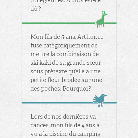
col­lé­giennes. À quoi est-ce
dû ?
Mon fils de 5 ans, Ar­thur, re­
fuse ca­té­go­ri­que­ment de
mettre la com­bi­nai­son de
ski kaki de sa grande sœur
sous pré­texte qu’elle a une
pe­tite fleur bro­dée sur une
des poches. Pour­quoi ?
Lors de nos der­nières va­
cances, mon fils de 4 ans a
vu à la pis­cine du cam­ping