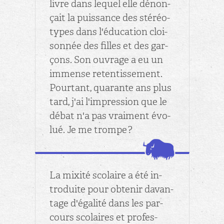
livre dans le­quel elle dé­non­
çait la puis­sance des sté­réo­
types dans l'édu­ca­tion cloi­
son­née des filles et des gar­
çons. Son ou­vrage a eu un
im­mense re­ten­tis­se­ment.
Pour­tant, qua­rante ans plus
tard, j'ai l'im­pres­sion que le
débat n'a pas vrai­ment évo­
lué. Je me trompe ?
La mixité sco­laire a été in­
tro­duite pour ob­te­nir da­van­
tage d'éga­lité dans les par­
cours sco­laires et pro­fes­