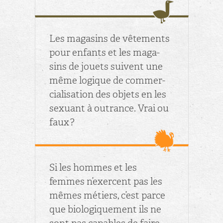
Les ma­ga­sins de vê­te­ments
pour en­fants et les ma­ga­
sins de jouets suivent une
même lo­gique de com­mer­
cia­li­sa­tion des ob­jets en les
sexuant à ou­trance. Vrai ou
faux ?
Si les hommes et les
femmes n’exercent pas les
mêmes mé­tiers, c’est parce
que bio­lo­gi­que­ment ils ne