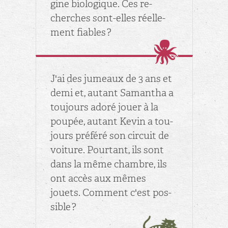
gine bio­lo­gique. Ces re­
cherches sont-elles réel­le­
ment fiables ?
J'ai des ju­meaux de 3 ans et
demi et, au­tant Sa­man­tha a
tou­jours adoré jouer à la
pou­pée, au­tant Kevin a tou­
jours pré­féré son cir­cuit de
voi­ture. Pour­tant, ils sont
dans la même chambre, ils
ont accès aux mêmes
jouets. Com­ment c'est pos­
sible ?