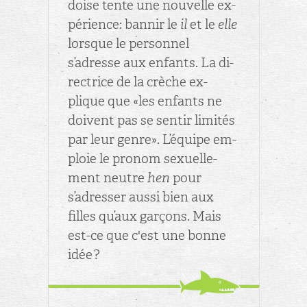
doise tente une nou­velle ex­
pé­rience: ban­nir le
il
et le
elle
lorsque le per­son­nel
s’adresse aux en­fants. La di­
rec­trice de la crèche ex­
plique que «les en­fants ne
doivent pas se sen­tir li­mi­tés
par leur genre». L’équipe em­
ploie le pro­nom sexuel­le­
ment neutre
hen
pour
s’adres­ser aussi bien aux
filles qu’aux gar­çons. Mais
est-ce que c'est une bonne
idée ?