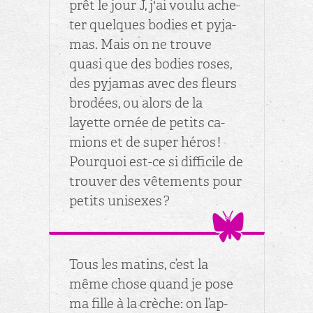
prêt le jour J, j'ai voulu ache­
ter quelques bo­dies et py­ja­
mas. Mais on ne trouve
quasi que des bo­dies roses,
des py­ja­mas avec des fleurs
bro­dées, ou alors de la
layette ornée de pe­tits ca­
mions et de super héros !
Pour­quoi est-ce si dif­fi­cile de
trou­ver des vê­te­ments pour
pe­tits uni­sexes ?
Tous les ma­tins, c’est la
même chose quand je pose
ma fille à la crèche: on l’ap­