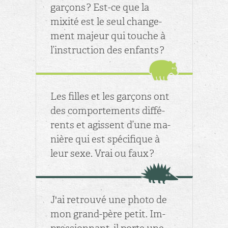
gar­çons ? Est-ce que la
mixité est le seul chan­ge­
ment ma­jeur qui touche à
l’ins­truc­tion des en­fants ?
Les filles et les gar­çons ont
des com­por­te­ments dif­fé­
rents et agissent d’une ma­
nière qui est spé­ci­fique à
leur sexe. Vrai ou faux ?
J'ai re­trouvé une photo de
mon grand-père petit. Im­