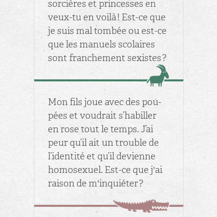
sor­cières et prin­cesses en
veux-tu en voilà ! Est-ce que
je suis mal tom­bée ou est-ce
que les ma­nuels sco­laires
sont fran­che­ment sexistes ?
Mon fils joue avec des pou­
pées et vou­drait s’ha­biller
en rose tout le temps. J’ai
peur qu’il ait un trouble de
l’iden­tité et qu’il de­vienne
ho­mo­sexuel. Est-ce que j'ai
rai­son de m'in­quié­ter ?