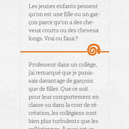
Les jeunes en­fants pensent
qu'on est une fille ou un gar­
çon parce qu'on a des che­
veux courts ou des che­veux
longs. Vrai ou faux ?
Pro­fes­seur dans un col­lège,
j’ai re­mar­qué que je pu­nis­
sais da­van­tage de gar­çons
que de filles. Que ce soit
pour leur com­por­te­ment en
classe ou dans la cour de ré­
créa­tion, les col­lé­giens sont
bien plus tur­bu­lents que les