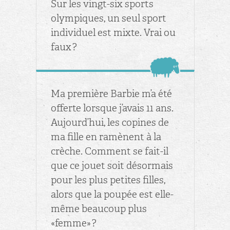
Sur les vingt-six sports
olym­piques, un seul sport
in­di­vi­duel est mixte. Vrai ou
faux ?
Ma pre­mière Bar­bie m’a été
of­ferte lorsque j’avais 11 ans.
Au­jour­d’hui, les co­pines de
ma fille en ra­mènent à la
crèche. Com­ment se fait-il
que ce jouet soit dé­sor­mais
pour les plus pe­tites filles,
alors que la pou­pée est elle-
même beau­coup plus
«femme» ?