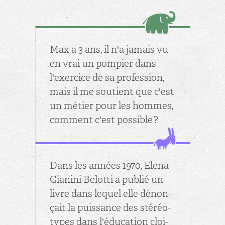
Max a 3 ans, il n'a ja­mais vu
en vrai un pom­pier dans
l'exer­cice de sa pro­fes­sion,
mais il me sou­tient que c'est
un mé­tier pour les hommes,
com­ment c'est pos­sible ?
Dans les an­nées 1970, Elena
Gia­nini Be­lotti a pu­blié un
livre dans le­quel elle dé­non­
çait la puis­sance des sté­réo­
types dans l'édu­ca­tion cloi­