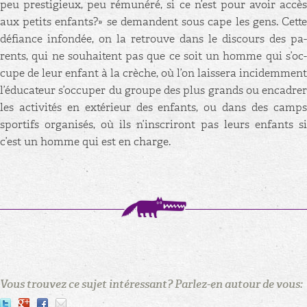
peu pres­ti­gieux, peu ré­mu­néré, si ce n’est pour avoir accès
aux pe­tits en­fants?» se de­mandent sous cape les gens. Cette
dé­fiance in­fon­dée, on la re­trouve dans le dis­cours des pa­
rents, qui ne sou­haitent pas que ce soit un homme qui s’oc­
cupe de leur en­fant à la crèche, où l’on lais­sera in­ci­dem­ment
l’édu­ca­teur s’oc­cu­per du groupe des plus grands ou en­ca­drer
les ac­ti­vi­tés en ex­té­rieur des en­fants, ou dans des camps
spor­tifs or­ga­ni­sés, où ils n’ins­cri­ront pas leurs en­fants si
c’est un homme qui est en charge.
Vous trouvez ce sujet intéressant? Parlez-en autour de vous: