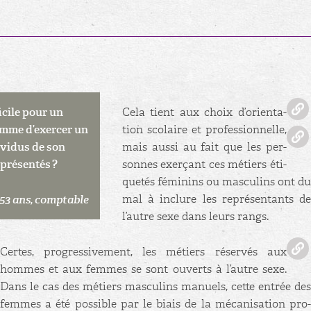
fi­cile pour un
Cela tient aux choix d’orien­ta­
me d’exer­cer un
tion sco­laire et pro­fes­sion­nelle,
i­vi­dus de son
mais aussi au fait que les per­
pré­sen­tés ?
sonnes exer­çant ces mé­tiers éti­
que­tés fé­mi­nins ou mas­cu­lins ont du
mal à in­clure les re­pré­sen­tants de
, 53 ans, comp­table
l’autre sexe dans leurs rangs.
Certes, pro­gres­si­ve­ment, les mé­tiers ré­ser­vés aux
hommes et aux femmes se sont ou­verts à l’autre sexe.
Dans le cas des mé­tiers mas­cu­lins ma­nuels, cette en­trée des
femmes a été pos­sible par le biais de la mé­ca­ni­sa­tion pro­