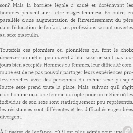
son? Mais la bar­rière lé­gale a sauté et do­ré­na­vant les
hommes peuvent aussi être «sages-femmes». En outre, en
pa­ral­lèle d’une aug­men­ta­tion de l’in­ves­tis­se­ment du père
dans l’édu­ca­tion de l’en­fant, ces pro­fes­sions se sont ou­vertes
au sexe mas­cu­lin.
Tou­te­fois ces pion­niers ou pion­nières qui font le choix
d’exer­cer un mé­tier peu ou­vert à leur sexe ne sont pas tou­
jours bien ac­cep­tés. Hommes ou femmes, leur dif­fi­culté com­
mune est de ne pas pou­voir par­ta­ger leurs ex­pé­riences pro­
fes­sion­nelles avec des per­sonnes du même sexe puisque
l’autre sexe prend toute la place. Mais, sui­vant qu’il s’agit
d’un homme ou d’une femme qui opte pour un mé­tier où les
in­di­vi­dus de son sexe sont sta­tis­ti­que­ment peu re­pré­sen­tés,
les ré­sis­tances sont dif­fé­rentes et les dif­fi­cul­tés en­gen­drées
di­vergent.
À l’in­verse de l’en­fance, où il est plus admis pour une