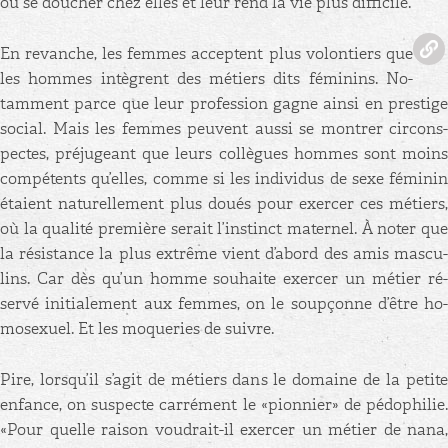
ou se dou­cher chez elles et leur rend la vie plus dif­fi­cile.
En re­vanche, les femmes ac­ceptent plus vo­lon­tiers que
les hommes in­tègrent des mé­tiers dits fé­mi­nins. No­
tam­ment parce que leur pro­fes­sion gagne ainsi en pres­tige
so­cial. Mais les femmes peuvent aussi se mon­trer cir­cons­
pectes, pré­ju­geant que leurs col­lègues hommes sont moins
com­pé­tents qu’elles, comme si les in­di­vi­dus de sexe fé­mi­nin
étaient na­tu­rel­le­ment plus doués pour exer­cer ces mé­tiers,
où la qua­lité pre­mière se­rait l’ins­tinct ma­ter­nel. À noter que
la ré­sis­tance la plus ex­trême vient d’abord des amis mas­cu­
lins. Car dès qu’un homme sou­haite exer­cer un mé­tier ré­
servé ini­tia­le­ment aux femmes, on le soup­çonne d’être ho­
mo­sexuel. Et les mo­que­ries de suivre.
Pire, lors­qu’il s’agit de mé­tiers dans le do­maine de la pe­tite
en­fance, on sus­pecte car­ré­ment le «pion­nier» de pé­do­phi­lie.
«Pour quelle rai­son vou­drait-il exer­cer un mé­tier de nana,