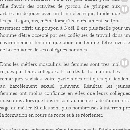
fille d’avoir des ac­ti­vi­tés de gar­çon, de grim­per aux
arbres ou de jouer avec un train élec­trique, tan­dis que
les pe­tits gar­çons, même lors­qu’ils le ré­clament, se font
ra­re­ment of­frir un pou­pon à Noël, il est plus fa­cile pour un
homme d’être ac­cepté par ses col­lègues de tra­vail dans un
en­vi­ron­ne­ment fé­mi­nin que pour une femme d’être in­ves­tie
de la confiance de ses col­lègues hommes.
Dans les mé­tiers mas­cu­lins, les femmes sont très mal
re­çues par leurs col­lègues. Et ce dès la for­ma­tion. Les
re­marques sexistes, voire par­fois des cri­tiques qui tendent
au har­cè­le­ment sexuel, pleuvent. Ré­sul­tat: les jeunes
femmes ont moins confiance en elles que leurs col­lègues
mas­cu­lins alors que tous en sont au même stade d’ap­pren­tis­
sage du mé­tier. Et elles sont plus nom­breuses à in­ter­rompre
la for­ma­tion en cours de route et à se ré­orien­ter.
Ces ré­ac­tions mi­so­gynes s’ex­pliquent par le faible pres­tige