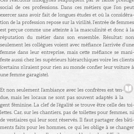
so­cial de ces pro­fes­sions. Dans ces mé­tiers que l’on peut
exer­cer sans avoir fait de longues études et où la consi­dé­ra­
tion de la pro­fes­sion re­pose sur la vi­ri­lité, l’en­trée de femmes
est per­çue comme une at­teinte à la mas­cu­li­nité et donc à la
ré­pu­ta­tion du mé­tier dans son en­semble. Ré­sul­tat: non
seule­ment les col­lègues voient avec mé­fiance l’ar­ri­vée d’une
femme dans leur en­tre­prise, mais cette mé­fiance se ma­ni­
feste aussi chez les su­pé­rieurs hié­rar­chiques voire les clients
(cer­tains n’iraient pour rien au monde confier leur voi­ture à
une femme ga­ra­giste).
Et non seule­ment l’am­biance avec les confrères est ten­
due, mais les lo­caux ne sont pas sou­vent adap­tés à la
gent fé­mi­nine. La clef de l’éga­lité se trouve être celle des toi­
lettes. Car, sur les chan­tiers, pas de toi­lettes pour femmes, ni
de ves­tiaires qui leur sont ré­ser­vés. Il faut par­ta­ger des bâ­ti­
ments faits pour les hommes, ce qui les oblige à se chan­ger