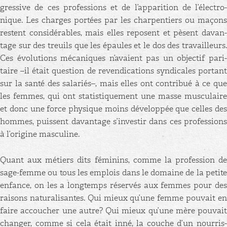
gres­sive de ces pro­fes­sions et de l’ap­pa­ri­tion de l’élec­tro­
nique. Les charges por­tées par les char­pen­tiers ou ma­çons
res­tent consi­dé­rables, mais elles re­posent et pèsent da­van­
tage sur des treuils que les épaules et le dos des tra­vailleurs.
Ces évo­lu­tions mé­ca­niques n’avaient pas un ob­jec­tif pa­ri­
taire –il était ques­tion de re­ven­di­ca­tions syn­di­cales por­tant
sur la santé des sa­la­riés–, mais elles ont contri­bué à ce que
les femmes, qui ont sta­tis­ti­que­ment une masse mus­cu­laire
et donc une force phy­sique moins dé­ve­lop­pée que celles des
hommes, puissent da­van­tage s’in­ves­tir dans ces pro­fes­sions
à l’ori­gine mas­cu­line.
Quant aux mé­tiers dits fé­mi­nins, comme la pro­fes­sion de
sage-femme ou tous les em­plois dans le do­maine de la pe­tite
en­fance, on les a long­temps ré­ser­vés aux femmes pour des
rai­sons na­tu­ra­li­santes. Qui mieux qu’une femme pou­vait en
faire ac­cou­cher une autre? Qui mieux qu’une mère pou­vait
chan­ger, comme si cela était inné, la couche d’un nour­ris­